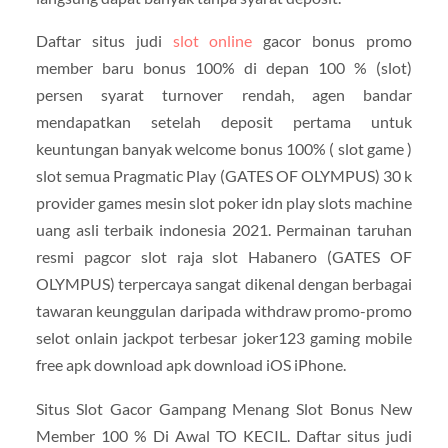
Daftar situs judi
slot online
gacor bonus promo
member baru bonus 100% di depan 100 % (slot)
persen syarat turnover rendah, agen bandar
mendapatkan setelah deposit pertama untuk
keuntungan banyak welcome bonus 100% ( slot game )
slot semua Pragmatic Play (GATES OF OLYMPUS) 30 k
provider games mesin slot poker idn play slots machine
uang asli terbaik indonesia 2021. Permainan taruhan
resmi pagcor slot raja slot Habanero (GATES OF
OLYMPUS) terpercaya sangat dikenal dengan berbagai
tawaran keunggulan daripada withdraw promo-promo
selot onlain jackpot terbesar joker123 gaming mobile
free apk download apk download iOS iPhone.
Situs Slot Gacor Gampang Menang Slot Bonus New
Member 100 % Di Awal TO KECIL. Daftar situs judi