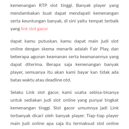
kemenangan RTP slot tinggi. Banyak player yang
mendambakan buat dapat mendapati kemenangan
serta keuntungan banyak, di sini yaitu tempat terbaik
yang
link slot gacor
dapat kamu putuskan. kamu dapat main judi slot
online dengan skema menarik adalah Fair Play, dan
beberapa agunan keamanan serta keamanannya yang
dapat diterima. Berapa saja kemenangan banyak
player, semuanya itu akan kami bayar kan tidak ada
batas waktu atau deadline otd.
Selaku Link slot gacor, kami usaha sebisa-bisanya
untuk sediakan judi slot online yang punyai tingkat
kemenangan tinggi. Slot gacor umumnya jadi Link
terbanyak dicari oleh banyak player. Tiap-tiap player
main judi online apa saja itu termaksud slot online