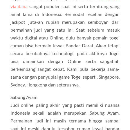
via dana
sangat populer saat ini serta terhitung yang
amat lama di Indonesia. Bermodal recehan dengan
jackpot juta-an rupiah merupakan semboyan dari
permainan judi yang satu ini. Saat sebelum masuk
waktu digital atau Online, dulu banyak pemain togel
cuman bisa bermain lewat Bandar Darat. Akan tetapi
secara berubahnya technologi, pada akhirnya Togel
bisa dimainkan dengan Online serta sangatlah
berkembang sangat cepat. Kami pula bekerja sama-
sama dengan penyuplai game Togel seperti, Singapore,
Sydney, Hongkong dan seterusnya.
Sabung Ayam
Judi online paling akhir yang pasti memiliki nuansa
Indonesia sekali adalah merupakan Sabung Ayam.
Permainan judi ini masih ternama hingga sampai
saat ini meski dahulu tersohor cuman lewat bandar