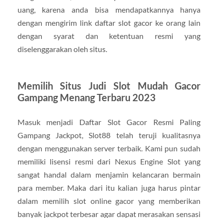
uang, karena anda bisa mendapatkannya hanya
dengan mengirim link daftar slot gacor ke orang lain
dengan syarat dan ketentuan resmi yang
diselenggarakan oleh situs.
Memilih Situs Judi Slot Mudah Gacor
Gampang Menang Terbaru 2023
Masuk menjadi Daftar Slot Gacor Resmi Paling
Gampang Jackpot, Slot88 telah teruji kualitasnya
dengan menggunakan server terbaik. Kami pun sudah
memiliki lisensi resmi dari Nexus Engine Slot yang
sangat handal dalam menjamin kelancaran bermain
para member. Maka dari itu kalian juga harus pintar
dalam memilih slot online gacor yang memberikan
banyak jackpot terbesar agar dapat merasakan sensasi