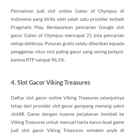
Permainan judi slot online Gates of Olympus di
Indonesia yang dirilis oleh salah satu provider terbaik
Pragmatic Play. Berdasarkan pencarian Google slot
gacor Gates of Olympus mencapai 21 juta pencarian
setiap detiknya. Putaran gratis selalu diberikan kepada
penggemar situs slot paling gacor yang sering jackpot,
karena RTP sampai 96,5%.
4. Slot Gacor Viking Treasures
Daftar slot gacor online Viking Treasures selanjutnya
tetap dari provider slot gacor gampang menang yakni
slot88. Game dengan nuansa perjalanan kembali ke
Viking Treasures untuk mencari harta karun buat game
judi slot gacor Viking Treasures semakin asyik di