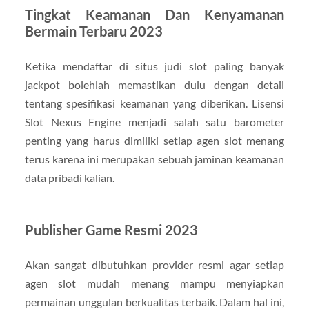
Tingkat Keamanan Dan Kenyamanan
Bermain Terbaru 2023
Ketika mendaftar di situs judi slot paling banyak
jackpot bolehlah memastikan dulu dengan detail
tentang spesifikasi keamanan yang diberikan. Lisensi
Slot Nexus Engine menjadi salah satu barometer
penting yang harus dimiliki setiap agen slot menang
terus karena ini merupakan sebuah jaminan keamanan
data pribadi kalian.
Publisher Game Resmi 2023
Akan sangat dibutuhkan provider resmi agar setiap
agen slot mudah menang mampu menyiapkan
permainan unggulan berkualitas terbaik. Dalam hal ini,