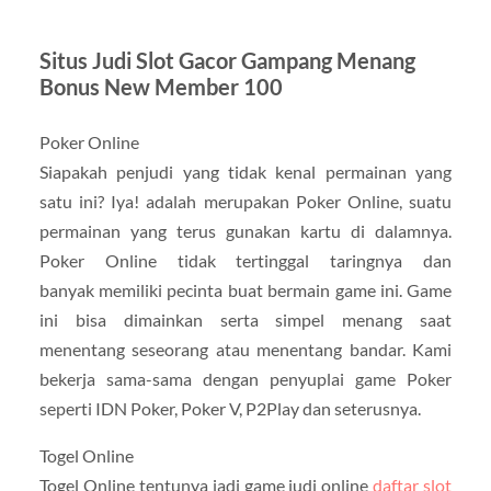
Situs Judi Slot Gacor Gampang Menang
Bonus New Member 100
Poker Online
Siapakah penjudi yang tidak kenal permainan yang
satu ini? Iya! adalah merupakan Poker Online, suatu
permainan yang terus gunakan kartu di dalamnya.
Poker Online tidak tertinggal taringnya dan
banyak memiliki pecinta buat bermain game ini. Game
ini bisa dimainkan serta simpel menang saat
menentang seseorang atau menentang bandar. Kami
bekerja sama-sama dengan penyuplai game Poker
seperti IDN Poker, Poker V, P2Play dan seterusnya.
Togel Online
Togel Online tentunya jadi game judi online
daftar slot