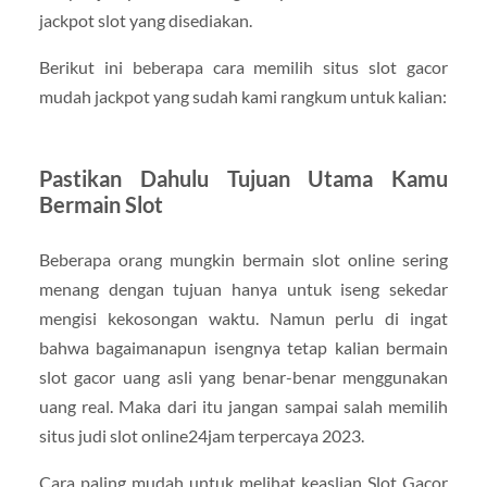
jackpot slot yang disediakan.
Berikut ini beberapa cara memilih situs slot gacor
mudah jackpot yang sudah kami rangkum untuk kalian:
Pastikan Dahulu Tujuan Utama Kamu
Bermain Slot
Beberapa orang mungkin bermain slot online sering
menang dengan tujuan hanya untuk iseng sekedar
mengisi kekosongan waktu. Namun perlu di ingat
bahwa bagaimanapun isengnya tetap kalian bermain
slot gacor uang asli yang benar-benar menggunakan
uang real. Maka dari itu jangan sampai salah memilih
situs judi slot online24jam terpercaya 2023.
Cara paling mudah untuk melihat keaslian Slot Gacor