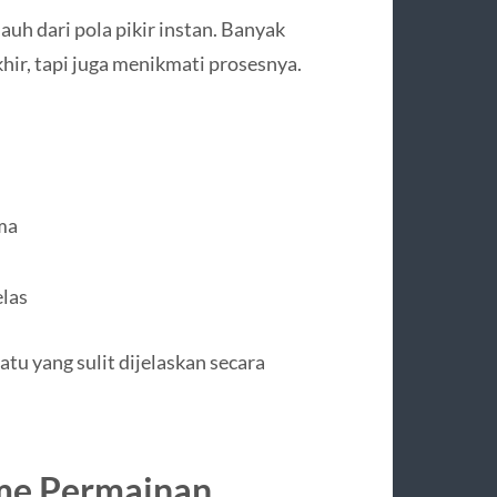
uh dari pola pikir instan. Banyak
hir, tapi juga menikmati prosesnya.
ma
elas
atu yang sulit dijelaskan secara
me Permainan