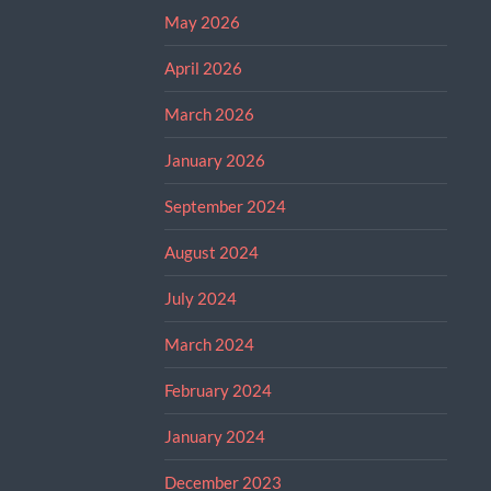
May 2026
April 2026
March 2026
January 2026
September 2024
August 2024
July 2024
March 2024
February 2024
January 2024
December 2023