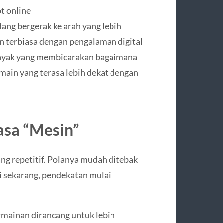
t online
ng bergerak ke arah yang lebih
n terbiasa dengan pengalaman digital
 banyak yang membicarakan bagaimana
main yang terasa lebih dekat dengan
rasa “Mesin”
ang repetitif. Polanya mudah ditebak
pi sekarang, pendekatan mulai
mainan dirancang untuk lebih