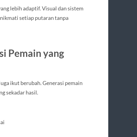
ng lebih adaptif. Visual dan sistem
menikmati setiap putaran tanpa
si Pemain yang
l juga ikut berubah. Generasi pemain
g sekadar hasil.
ai