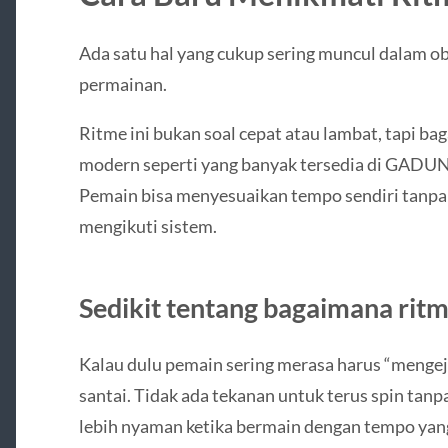
Ada satu hal yang cukup sering muncul dalam ob
permainan.
Ritme ini bukan soal cepat atau lambat, tapi ba
modern seperti yang banyak tersedia di GADUNSL
Pemain bisa menyesuaikan tempo sendiri tanpa 
mengikuti sistem.
Sedikit tentang bagaimana ritm
Kalau dulu pemain sering merasa harus “mengej
santai. Tidak ada tekanan untuk terus spin tan
lebih nyaman ketika bermain dengan tempo yang