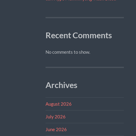
Recent Comments
No comments to show.
Archives
August 2026
July 2026
June 2026