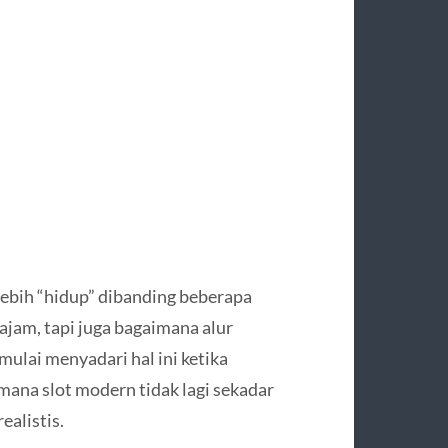
lebih “hidup” dibanding beberapa
ajam, tapi juga bagaimana alur
mulai menyadari hal ini ketika
na slot modern tidak lagi sekadar
ealistis.