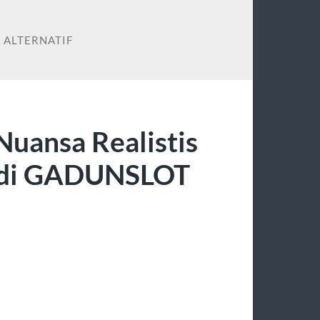
 ALTERNATIF
uansa Realistis
u di GADUNSLOT