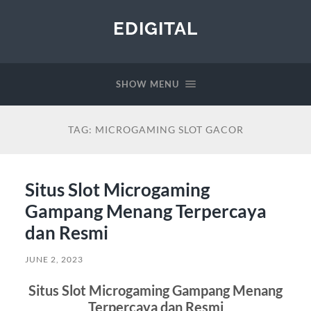
EDIGITAL
SHOW MENU
TAG:
MICROGAMING SLOT GACOR
Situs Slot Microgaming
Gampang Menang Terpercaya
dan Resmi
JUNE 2, 2023
Situs Slot Microgaming Gampang Menang
Terpercaya dan Resmi