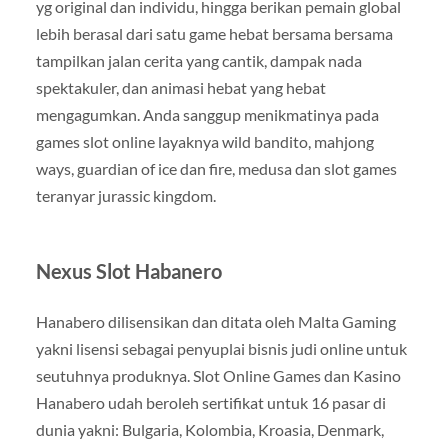
yg original dan individu, hingga berikan pemain global
lebih berasal dari satu game hebat bersama bersama
tampilkan jalan cerita yang cantik, dampak nada
spektakuler, dan animasi hebat yang hebat
mengagumkan. Anda sanggup menikmatinya pada
games slot online layaknya wild bandito, mahjong
ways, guardian of ice dan fire, medusa dan slot games
teranyar jurassic kingdom.
Nexus Slot Habanero
Hanabero dilisensikan dan ditata oleh Malta Gaming
yakni lisensi sebagai penyuplai bisnis judi online untuk
seutuhnya produknya. Slot Online Games dan Kasino
Hanabero udah beroleh sertifikat untuk 16 pasar di
dunia yakni: Bulgaria, Kolombia, Kroasia, Denmark,