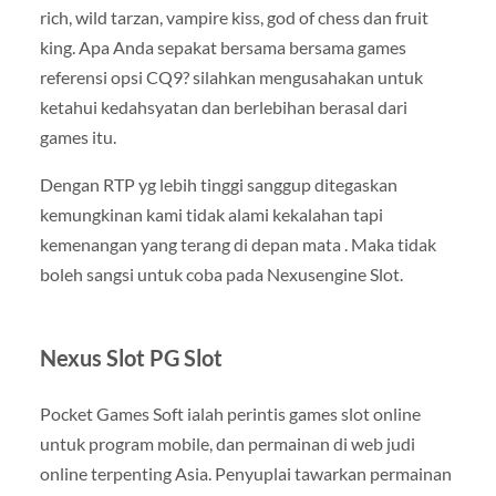
rich, wild tarzan, vampire kiss, god of chess dan fruit
king. Apa Anda sepakat bersama bersama games
referensi opsi CQ9? silahkan mengusahakan untuk
ketahui kedahsyatan dan berlebihan berasal dari
games itu.
Dengan RTP yg lebih tinggi sanggup ditegaskan
kemungkinan kami tidak alami kekalahan tapi
kemenangan yang terang di depan mata . Maka tidak
boleh sangsi untuk coba pada Nexusengine Slot.
Nexus Slot PG Slot
Pocket Games Soft ialah perintis games slot online
untuk program mobile, dan permainan di web judi
online terpenting Asia. Penyuplai tawarkan permainan