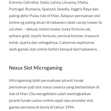
Estonia, Gibraltar, Italia, Latvia, Lituania, Malta,
Portugal, Rumania, Spanyol, Swedia, Inggris Raya dan
paling akhir Pulau Isle of Man. Adapun permainan slot
online yg paling dicari di habanero ialah candy tower, fa
cai shen – deluxe, totem tower, lucky fortune cat,
aztlans gold, mystic fortune, carnival kontan, treasure
tomb, sparta dan sebagainya. Calaveras explosivas
ialah games slot online terkini berasal dari habanero.
Nexus Slot Microgaming
Microgaming ialah perusahaan piranti lunak
permainan judi slot nexus swasta yang berbasiskan di
Isle of Man. Dia mengeklaim udah meningkatkan
piranti lunak casino online sejati dan provider slot
games pertama di dunia di tahun 1994.