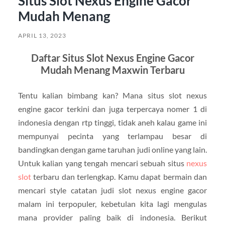
Situs Slot Nexus Engine Gacor
Mudah Menang
APRIL 13, 2023
Daftar Situs Slot Nexus Engine Gacor
Mudah Menang Maxwin Terbaru
Tentu kalian bimbang kan? Mana situs slot nexus
engine gacor terkini dan juga terpercaya nomer 1 di
indonesia dengan rtp tinggi, tidak aneh kalau game ini
mempunyai pecinta yang terlampau besar di
bandingkan dengan game taruhan judi online yang lain.
Untuk kalian yang tengah mencari sebuah situs
nexus
slot
terbaru dan terlengkap. Kamu dapat bermain dan
mencari style catatan judi slot nexus engine gacor
malam ini terpopuler, kebetulan kita lagi mengulas
mana provider paling baik di indonesia. Berikut