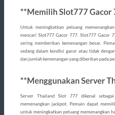
**Memilih Slot777 Gacor 
Untuk meningkatkan peluang memenangkan 
mencari Slot777 Gacor 777. Slot777 Gacor 77
sering memberikan kemenangan besar. Pema
sedang dalam kondisi gacor atau tidak denga
dan jumlah kemenangan yang diberikan pada pem
**Menggunakan Server Tha
Server Thailand Slot 777 dikenal sebagai
memenangkan jackpot. Pemain dapat memilih
untuk meningkatkan peluang memenangkan hadi