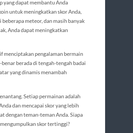
up yang dapat membantu Anda
koin untuk meningkatkan skor Anda,
ri beberapa meteor, dan masih banyak
jak, Anda dapat meningkatkan
sif menciptakan pengalaman bermain
r-benar berada di tengah-tengah badai
 latar yang dinamis menambah
menantang. Setiap permainan adalah
nda dan mencapai skor yang lebih
hat dengan teman-teman Anda. Siapa
a mengumpulkan skor tertinggi?