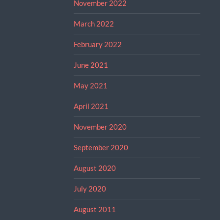
November 2022
March 2022
February 2022
June 2021
May 2021
April 2021
November 2020
September 2020
August 2020
July 2020
August 2011