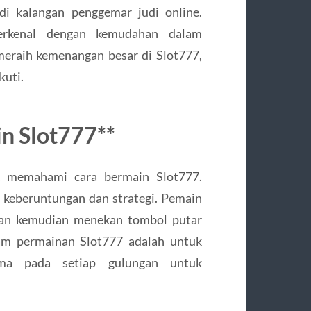
di kalangan penggemar judi online.
terkenal dengan kemudahan dalam
eraih kemenangan besar di Slot777,
kuti.
n Slot777**
k memahami cara bermain Slot777.
keberuntungan dan strategi. Pemain
dan kemudian menekan tombol putar
am permainan Slot777 adalah untuk
ma pada setiap gulungan untuk