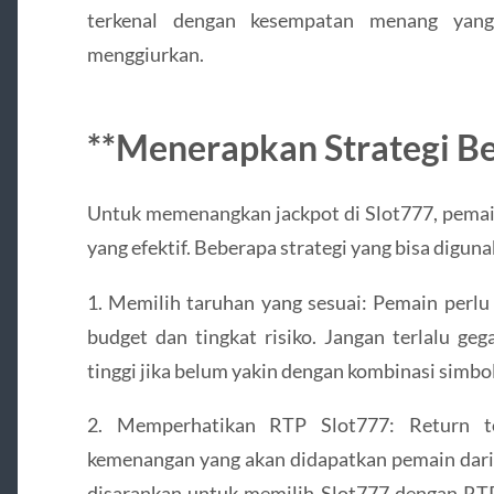
terkenal dengan kesempatan menang yang
menggiurkan.
**Menerapkan Strategi B
Untuk memenangkan jackpot di Slot777, pemai
yang efektif. Beberapa strategi yang bisa diguna
1. Memilih taruhan yang sesuai: Pemain perlu
budget dan tingkat risiko. Jangan terlalu g
tinggi jika belum yakin dengan kombinasi simbol
2. Memperhatikan RTP Slot777: Return to
kemenangan yang akan didapatkan pemain dari 
disarankan untuk memilih Slot777 dengan RTP