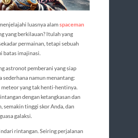
enjelajahi luasnya alam
spaceman
ng yang berkilauan? Itulah yang
ekadar permainan, tetapi sebuah
batas imajinasi.
g astronot pemberani yang siap
da sederhana namun menantang:
 meteor yang tak henti-hentinya.
rintangan dengan ketangkasan dan
, semakin tinggi skor Anda, dan
uasa galaksi.
ari rintangan. Seiring perjalanan