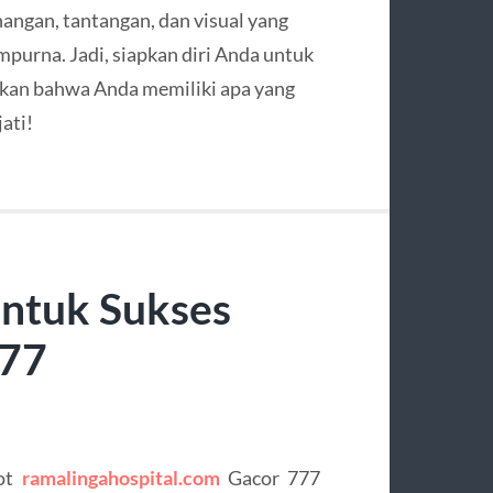
ngan, tantangan, dan visual yang
purna. Jadi, siapkan diri Anda untuk
tikan bahwa Anda memiliki apa yang
ati!
untuk Sukses
777
lot
ramalingahospital.com
Gacor 777