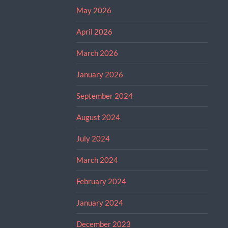
May 2026
April 2026
March 2026
January 2026
September 2024
August 2024
July 2024
March 2024
February 2024
January 2024
December 2023