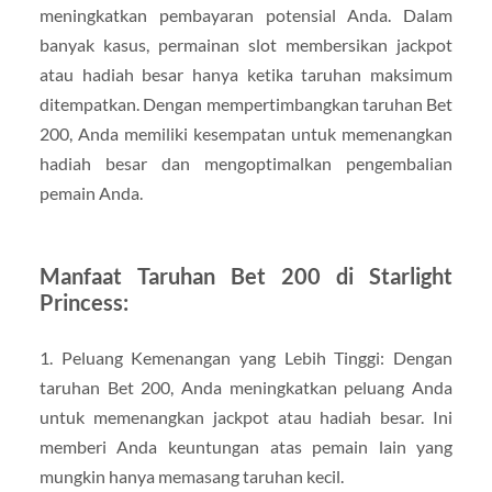
meningkatkan pembayaran potensial Anda. Dalam
banyak kasus, permainan slot membersikan jackpot
atau hadiah besar hanya ketika taruhan maksimum
ditempatkan. Dengan mempertimbangkan taruhan Bet
200, Anda memiliki kesempatan untuk memenangkan
hadiah besar dan mengoptimalkan pengembalian
pemain Anda.
Manfaat Taruhan Bet 200 di Starlight
Princess:
1. Peluang Kemenangan yang Lebih Tinggi: Dengan
taruhan Bet 200, Anda meningkatkan peluang Anda
untuk memenangkan jackpot atau hadiah besar. Ini
memberi Anda keuntungan atas pemain lain yang
mungkin hanya memasang taruhan kecil.