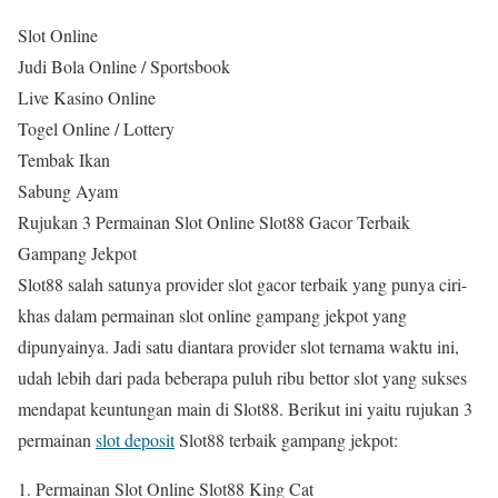
Slot Online
Judi Bola Online / Sportsbook
Live Kasino Online
Togel Online / Lottery
Tembak Ikan
Sabung Ayam
Rujukan 3 Permainan Slot Online Slot88 Gacor Terbaik
Gampang Jekpot
Slot88 salah satunya provider slot gacor terbaik yang punya ciri-
khas dalam permainan slot online gampang jekpot yang
dipunyainya. Jadi satu diantara provider slot ternama waktu ini,
udah lebih dari pada beberapa puluh ribu bettor slot yang sukses
mendapat keuntungan main di Slot88. Berikut ini yaitu rujukan 3
permainan
slot deposit
Slot88 terbaik gampang jekpot:
1. Permainan Slot Online Slot88 King Cat