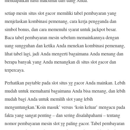
mendapatkan hasil maksimal dari uang Anda.
setiap mesin situs slot gacor memiliki tabel pembayaran yang
menjelaskan kombinasi pemenang, cara kerja pengganda dan
simbol bonus, dan cara memenuhi syarat untuk jackpot besar.
Baca tabel pembayaran mesin sebelum memainkannya dengan
uang sungguhan dan ketika Anda menekan kombinasi pemenang,
lihat tabel lagi, jadi Anda mengerti bagaimana Anda menang dan
berapa banyak yang Anda menangkan di situs slot gacor dan
terpercaya.
Perhatikan paytable pada slot situs yg gacor Anda mainkan. Lebih
mudah untuk memahami bagaimana Anda bisa menang, dan lebih
mudah bagi Anda untuk memilih slot yang lebih
menguntungkan.’Koin masuk’ versus ‘koin keluar’ mengacu pada
fakta yang sangat penting – dan sering disalahpahami – tentang
nomor pembayaran mesin slot yg paling gacor. Tabel pembayaran