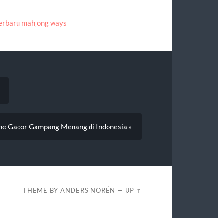
terbaru mahjong ways
line Gacor Gampang Menang di Indonesia »
THEME BY
ANDERS NORÉN
—
UP ↑