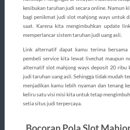
kesibukan taruhan judi secara online. Namun
bagi penikmat judi slot mahjong ways untuk d
saat. Karena kita mengimbuhkan update link 
memperlancar sistem taruhan judi uang asli.
Link alternatif dapat kamu terima bersama
pembeli service kita lewat livechat maupun n
alternatif slot mahjong ways deposit 20 ribu
judi taruhan uang asli. Sehingga tidak mudah t
menjadikan kamu lebih nyaman dan tenang ke
keliru satu visi misi kita untuk tetap mengim
setia situs judi terpercaya.
Bocoran Pola Slot Mahjon