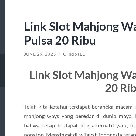
Link Slot Mahjong W
Pulsa 20 Ribu
JUNE 29, 2023
/
CHRISTEL
Link Slot Mahjong Wa
20 Ri
Telah kita ketahui terdapat beraneka macam l
mahjong ways yang beredar di dunia maya. 
bahwa tetap terdapat link alternatif yang t
nonstop. Mengingat di wilayah indonesia teta