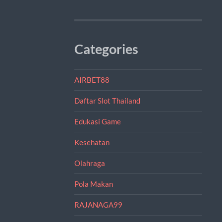
Categories
AIRBET88
Daftar Slot Thailand
Edukasi Game
Kesehatan
Olahraga
Pola Makan
RAJANAGA99