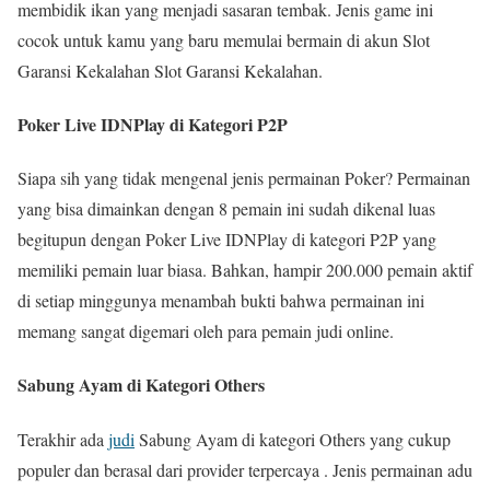
membidik ikan yang menjadi sasaran tembak. Jenis game ini
cocok untuk kamu yang baru memulai bermain di akun Slot
Garansi Kekalahan Slot Garansi Kekalahan.
Poker Live IDNPlay di Kategori P2P
Siapa sih yang tidak mengenal jenis permainan Poker? Permainan
yang bisa dimainkan dengan 8 pemain ini sudah dikenal luas
begitupun dengan Poker Live IDNPlay di kategori P2P yang
memiliki pemain luar biasa. Bahkan, hampir 200.000 pemain aktif
di setiap minggunya menambah bukti bahwa permainan ini
memang sangat digemari oleh para pemain judi online.
Sabung Ayam di Kategori Others
Terakhir ada
judi
Sabung Ayam di kategori Others yang cukup
populer dan berasal dari provider terpercaya . Jenis permainan adu