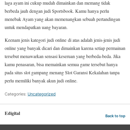
laga ayam ini cukup mudah dimainkan dan memang tidak
berbeda jauh dengan judi Sportsbook. Kamu hanya perlu
menebak Ayam yang akan memenangkan sebuah pertandingan
untuk mendapatkan uang bayaran.
Keenam jenis kategori judi online di atas adalah jenis-jenis judi
online yang banyak dicari dan dimainkan karena setiap permainan
tersebut menawarkan sensasi keseruan yang berbeda-beda. Jika
kamu penasaran, bisa memainkan semua game tersebut hanya
pada situs slot gampang menang Slot Garansi Kekalahan tanpa
perlu memiliki banyak akun judi online.
Categories:
Uncategorized
Edigital
Back to top