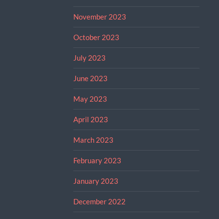
November 2023
October 2023
July 2023
June 2023
May 2023
April 2023
March 2023
February 2023
January 2023
December 2022