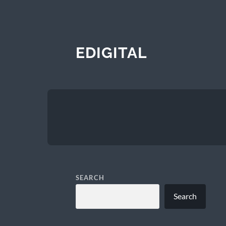
EDIGITAL
SEARCH
Search