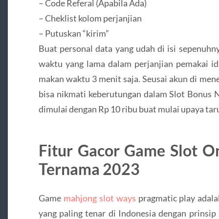
– Code Referal (Apabila Ada)
– Cheklist kolom perjanjian
– Putuskan “kirim”
Buat personal data yang udah di isi sepenuhny
waktu yang lama dalam perjanjian pemakai id
makan waktu 3 menit saja. Seusai akun di men
bisa nikmati keberutungan dalam Slot Bonus
dimulai dengan Rp 10 ribu buat mulai upaya tar
Fitur Gacor Game Slot On
Ternama 2023
Game
mahjong slot ways
pragmatic play adala
yang paling tenar di Indonesia dengan prinsip