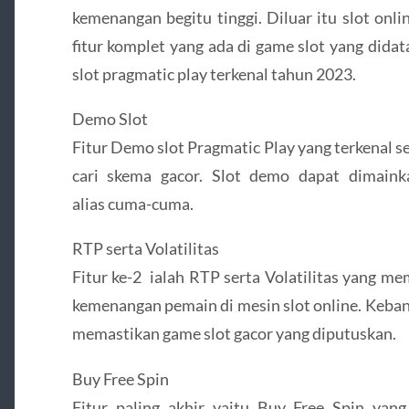
kemenangan begitu tinggi. Diluar itu slot on
fitur komplet yang ada di game slot yang didat
slot pragmatic play terkenal tahun 2023.
Demo Slot
Fitur Demo slot Pragmatic Play yang terkenal s
cari skema gacor. Slot demo dapat dimaink
alias cuma-cuma.
RTP serta Volatilitas
Fitur ke-2 ialah RTP serta Volatilitas yang me
kemenangan pemain di mesin slot online. Keban
memastikan game slot gacor yang diputuskan.
Buy Free Spin
Fitur paling akhir yaitu Buy Free Spin yang