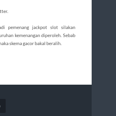
ter.
jadi pemenang jackpot slot silakan
uruhan kemenangan diperoleh. Sebab
maka skema gacor bakal beralih.
e